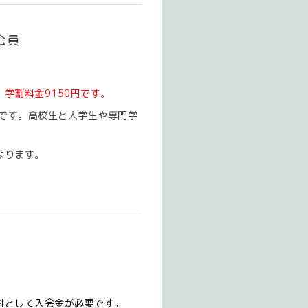
会員
学割料金9150円です。
ンです。高校生と大学生や専門学
なります。
）
料として入会金が必要です。