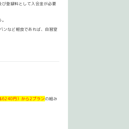
及び登録料として入会金が必要
う。
パンなど軽食であれば、自習室
6240円）から2プラン
の組み