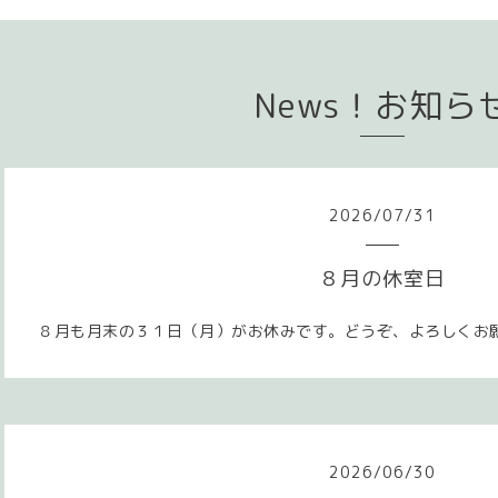
News！お知ら
2026
/
07
/
31
８月の休室日
８月も月末の３１日（月）がお休みです。どうぞ、よろしくお
2026
/
06
/
30