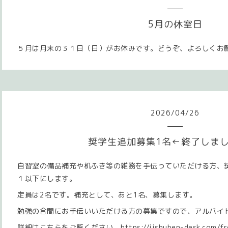
5月の休室日
５月は月末の３１日（日）がお休みです。どうぞ、よろしくお
2026
/
04
/
26
奨学生追加募集1名←終了しました
自習室の備品補充や机ふき等の雑務を手伝っていただける方、
１以下にします。
定員は2名です。補充として、あと1名、募集します。
勉強の合間にお手伝いいただける方の募集ですので、アルバイ
詳細はこちらをご覧ください。
https://jishuben-desk.com/f