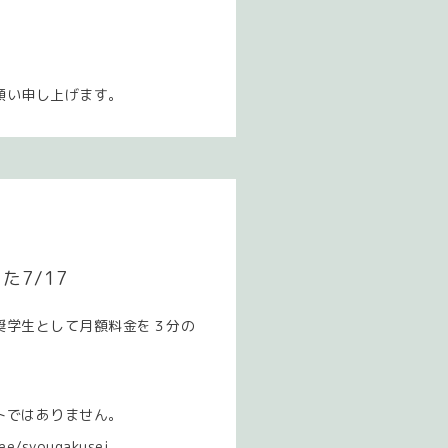
願い申し上げます。
7/17
奨学生として月額料金を３分の
トではありません。
ree/syougakusei